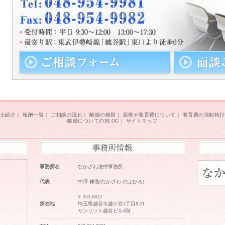
士紹介
｜
報酬一覧
｜
ご相談の流れ
｜
離婚の種類
｜
親権や養育費について
｜
養育費の強制執行
離婚についてのBLOG
｜
サイトマップ
事務所名
なかざわ法律事務所
代表
中澤 伸浩(なかざわ のぶひろ)
〒343-0813
所在地
埼玉県越谷市越ケ谷2丁目8-21
サンリット越谷ビル4階