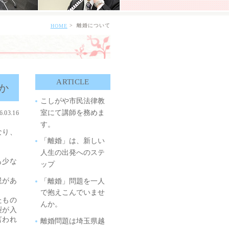
離婚について
HOME
ARTICLE
か
こしがや市民法律教
室にて講師を務めま
6.03.16
す。
なり、
「離婚」は、新しい
人生の出発へのステ
も少な
ップ
説があ
「離婚」問題を一人
で抱えこんでいませ
たもの
んか。
裂が入
言われ
離婚問題は埼玉県越