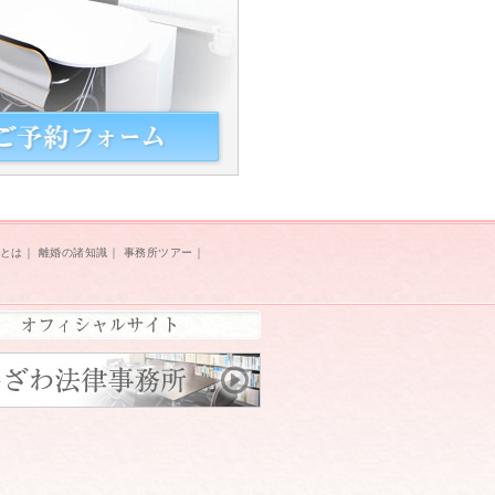
とは
｜
離婚の諸知識
｜
事務所ツアー
｜