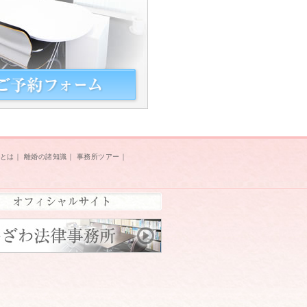
とは
｜
離婚の諸知識
｜
事務所ツアー
｜