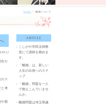
離婚について
HOME
ARTICLE
へ
こしがや市民法律教
室にて講師を務めま
6.09.12
す。
割合か
「離婚」は、新しい
人生の出発へのステ
ップ
活のス
「離婚」問題を一人
だと考
で抱えこんでいませ
んか。
費や親
離婚問題は埼玉県越