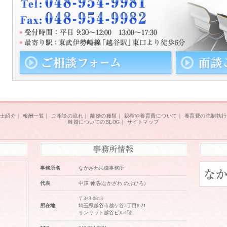
士紹介
｜
報酬一覧
｜
ご相談の流れ
｜
離婚の種類
｜
親権や養育費について
｜
養育費の強制執行
離婚についてのBLOG
｜
サイトマップ
事務所名
なかざわ法律事務所
代表
中澤 伸浩(なかざわ のぶひろ)
〒343-0813
所在地
埼玉県越谷市越ケ谷2丁目8-21
サンリット越谷ビル4階