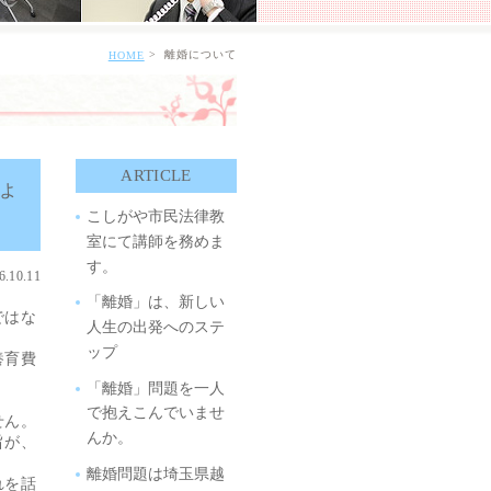
離婚について
HOME
ARTICLE
ょ
こしがや市民法律教
室にて講師を務めま
す。
6.10.11
「離婚」は、新しい
ではな
人生の出発へのステ
ップ
養育費
「離婚」問題を一人
で抱えこんでいませ
せん。
んか。
旨が、
離婚問題は埼玉県越
れを話