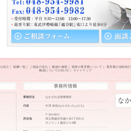
士紹介
｜
報酬一覧
｜
ご相談の流れ
｜
離婚の種類
｜
親権や養育費について
｜
養育費の強制執行
離婚についてのBLOG
｜
サイトマップ
事務所名
なかざわ法律事務所
代表
中澤 伸浩(なかざわ のぶひろ)
〒343-0813
所在地
埼玉県越谷市越ケ谷2丁目8-21
サンリット越谷ビル4階