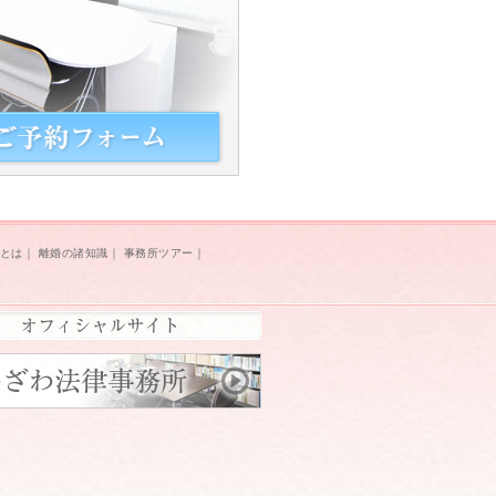
とは
｜
離婚の諸知識
｜
事務所ツアー
｜