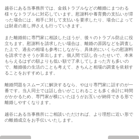
越谷にある当事務所では、金銭トラブルなどの離婚にまつわる
様々なトラブルに対応しています。慰謝料や養育費の支払いが滞
った場合には、相手に対して支払いを要求したり、場合によって
は財産の差し押さえも行っていきます。
また離婚前に専門家に相談したほうが、後々のトラブル防止に役
立ちます。慰謝料を請求したい場合は、離婚の原因などを調査し
た上で、過去の相場も参考にしながら、具体的にいくらの慰謝料
を請求できそうか算出します。個人間で話し合ったせいで、本来
もらえるはずの額よりも低い額で了承してしまった方も多いの
で、離婚後の生活のことも考えて、きちんと相場の調査を依頼す
ることをおすすめします。
離婚問題をスムーズに解決するなら、やはり専門家に話すのが一
番です。当人同士では話し合いがこじれることも多く余計に時間
がかかるため、専門家が横にいたほうがお互いが納得できる形で
離婚しやすくなります。
越谷にある当事務所にご相談いただければ、より理想に近い形で
の離婚成立をお手伝いいたします。