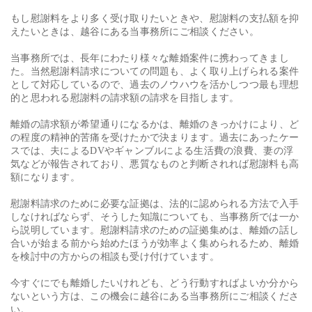
もし慰謝料をより多く受け取りたいときや、慰謝料の支払額を抑
えたいときは、越谷にある当事務所にご相談ください。
当事務所では、長年にわたり様々な離婚案件に携わってきまし
た。当然慰謝料請求についての問題も、よく取り上げられる案件
として対応しているので、過去のノウハウを活かしつつ最も理想
的と思われる慰謝料の請求額の請求を目指します。
離婚の請求額が希望通りになるかは、離婚のきっかけにより、ど
の程度の精神的苦痛を受けたかで決まります。過去にあったケー
スでは、夫によるDVやギャンブルによる生活費の浪費、妻の浮
気などが報告されており、悪質なものと判断されれば慰謝料も高
額になります。
慰謝料請求のために必要な証拠は、法的に認められる方法で入手
しなければならず、そうした知識についても、当事務所では一か
ら説明しています。慰謝料請求のための証拠集めは、離婚の話し
合いが始まる前から始めたほうが効率よく集められるため、離婚
を検討中の方からの相談も受け付けています。
今すぐにでも離婚したいけれども、どう行動すればよいか分から
ないという方は、この機会に越谷にある当事務所にご相談くださ
い。