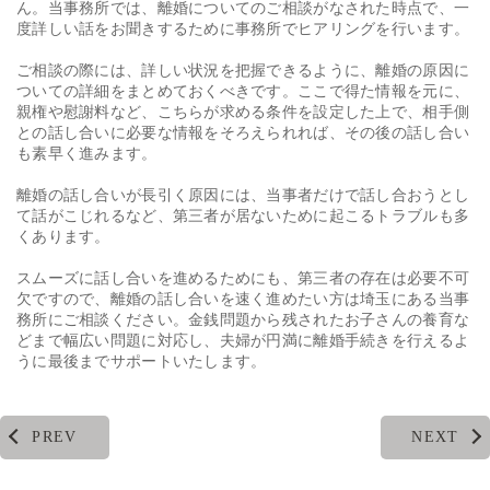
ん。当事務所では、離婚についてのご相談がなされた時点で、一
度詳しい話をお聞きするために事務所でヒアリングを行います。
ご相談の際には、詳しい状況を把握できるように、離婚の原因に
ついての詳細をまとめておくべきです。ここで得た情報を元に、
親権や慰謝料など、こちらが求める条件を設定した上で、相手側
との話し合いに必要な情報をそろえられれば、その後の話し合い
も素早く進みます。
離婚の話し合いが長引く原因には、当事者だけで話し合おうとし
て話がこじれるなど、第三者が居ないために起こるトラブルも多
くあります。
スムーズに話し合いを進めるためにも、第三者の存在は必要不可
欠ですので、離婚の話し合いを速く進めたい方は埼玉にある当事
務所にご相談ください。金銭問題から残されたお子さんの養育な
どまで幅広い問題に対応し、夫婦が円満に離婚手続きを行えるよ
うに最後までサポートいたします。
PREV
NEXT